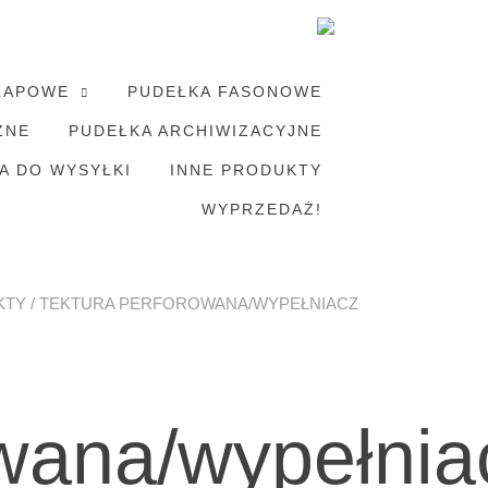
LAPOWE
PUDEŁKA FASONOWE
ZNE
PUDEŁKA ARCHIWIZACYJNE
A DO WYSYŁKI
INNE PRODUKTY
WYPRZEDAŻ!
KTY
/ TEKTURA PERFOROWANA/WYPEŁNIACZ
wana/wypełnia