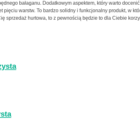
ędnego bałaganu. Dodatkowym aspektem, który warto docenić, j
 pięciu warstw. To bardzo solidny i funkcjonalny produkt, w kt
 Cię sprzedaż hurtowa, to z pewnością będzie to dla Ciebie korz
zysta
ysta