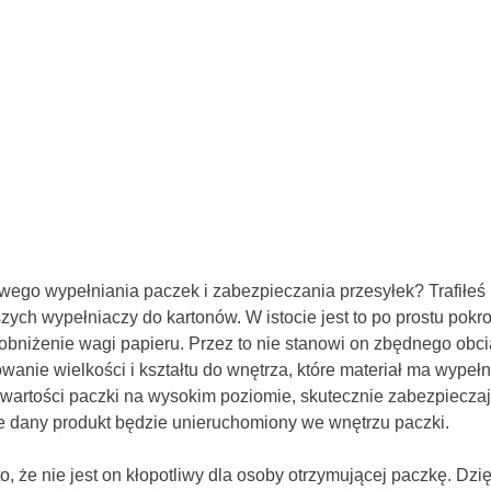
wego wypełniania paczek i zabezpieczania przesyłek? Trafiłeś 
zych wypełniaczy do kartonów. W istocie jest to po prostu pokroj
bniżenie wagi papieru. Przez to nie stanowi on zbędnego obciąż
wanie wielkości i kształtu do wnętrza, które materiał ma wypełn
artości paczki na wysokim poziomie, skutecznie zabezpieczaj
e dany produkt będzie unieruchomiony we wnętrzu paczki.
, że nie jest on kłopotliwy dla osoby otrzymującej paczkę. Dzi