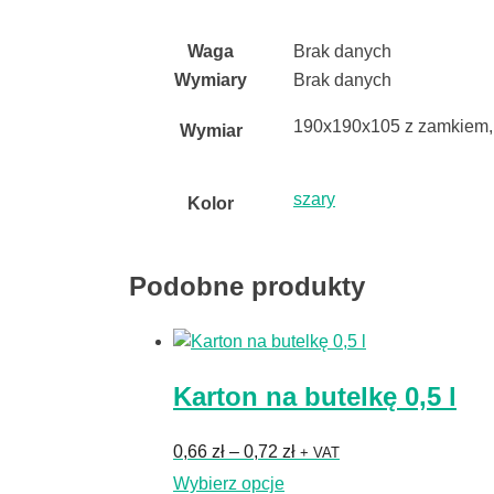
Waga
Brak danych
Wymiary
Brak danych
190x190x105 z zamkiem,
Wymiar
szary
Kolor
Podobne produkty
Karton na butelkę 0,5 l
Zakres
0,66
zł
–
0,72
zł
+ VAT
cen:
Ten
Wybierz opcje