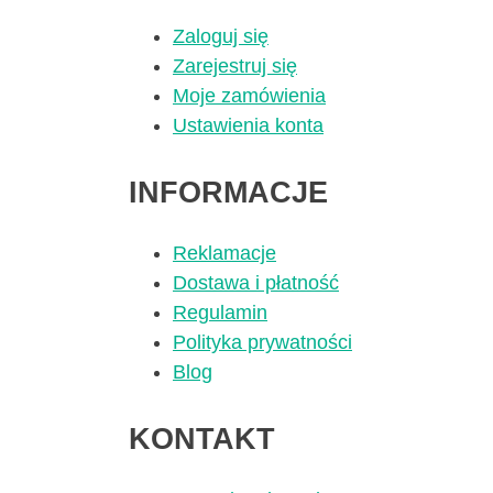
wybrać
Zaloguj się
na
Zarejestruj się
stronie
Moje zamówienia
produktu
Ustawienia konta
INFORMACJE
Reklamacje
Dostawa i płatność
Regulamin
Polityka prywatności
Blog
KONTAKT