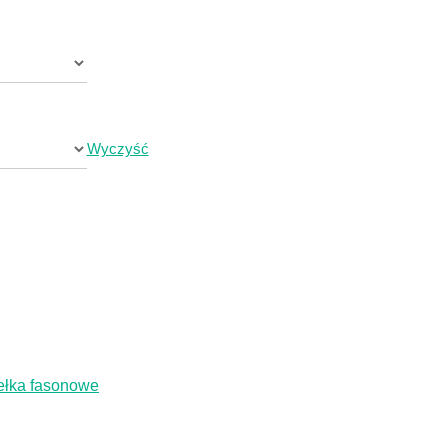
cen:
od
0,84 zł
Wyczyść
do
1,86 zł
łka fasonowe