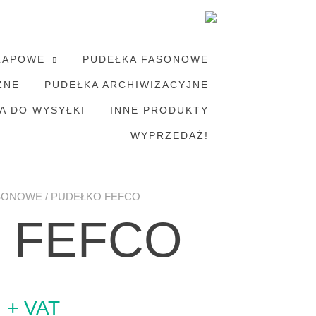
LAPOWE
PUDEŁKA FASONOWE
ZNE
PUDEŁKA ARCHIWIZACYJNE
A DO WYSYŁKI
INNE PRODUKTY
WYPRZEDAŻ!
SONOWE
/ PUDEŁKO FEFCO
o FEFCO
Zakres
+ VAT