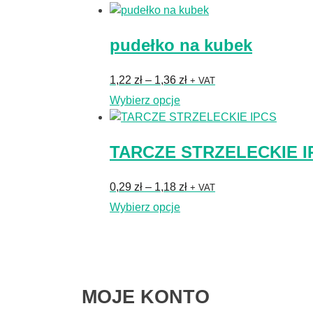
od
produkt
0,66 zł
ma
do
pudełko na kubek
wiele
0,72 zł
wariantów.
Opcje
Zakres
1,22
zł
–
1,36
zł
+ VAT
można
cen:
Ten
Wybierz opcje
wybrać
od
produkt
na
1,22 zł
ma
stronie
do
TARCZE STRZELECKIE I
wiele
produktu
1,36 zł
wariantów.
Opcje
Zakres
0,29
zł
–
1,18
zł
+ VAT
można
cen:
Ten
Wybierz opcje
wybrać
od
produkt
na
0,29 zł
ma
stronie
do
wiele
produktu
1,18 zł
wariantów.
Opcje
MOJE KONTO
można